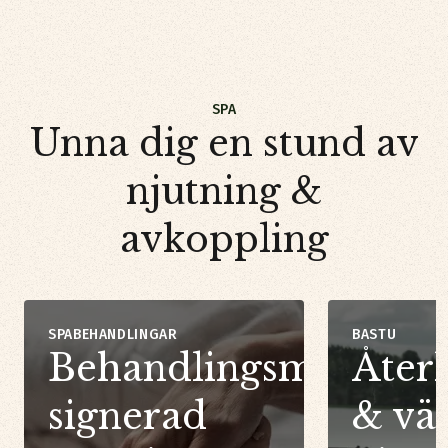
SPA
Unna dig en stund av
njutning &
avkoppling
SPABEHANDLINGAR
BASTU
Behandlingsmeny
Åter
signerad
& vä