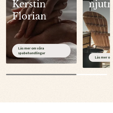
Kerstin
njut
Florian
Läs mer om våra
spabehandlingar
Läs mer om