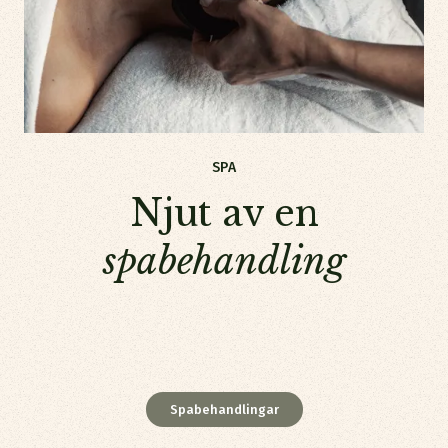
SPA
Njut av enspabehandling
Njut av en
spabehandling
Spabehandlingar