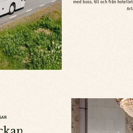
med buss, till och från hotelle
Arl
GAR
a sätt&nbsp;
eckan