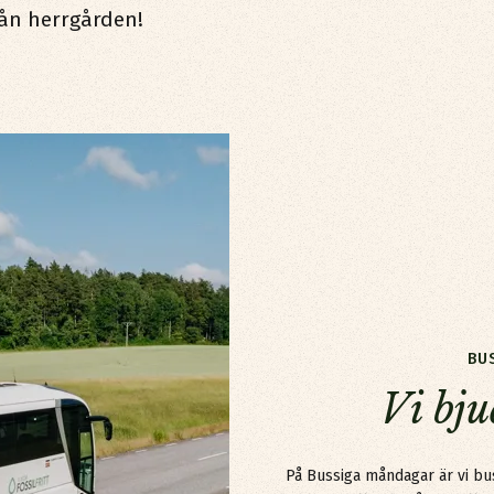
från herrgården!
BU
Vi bjuder på b
Vi bju
På Bussiga måndagar är vi bu