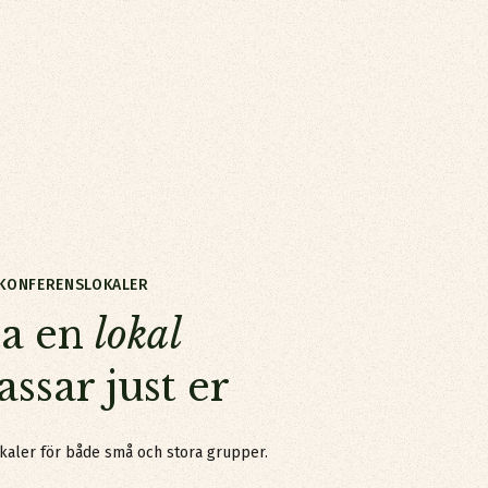
KONFERENSLOKALER
kalsom passar just er
ta en
lokal
ssar just er
kaler för både små och stora grupper.