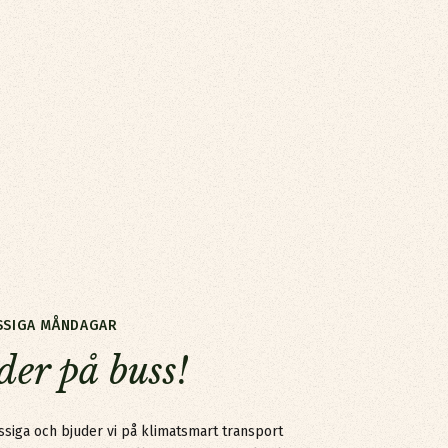
SSIGA MÅNDAGAR
uss!&nbsp;
der på buss!
ssiga och bjuder vi på klimatsmart transport