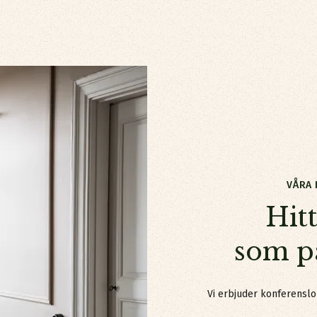
VÅRA 
Hitta en lo
Hit
som pa
Vi erbjuder konferenslo