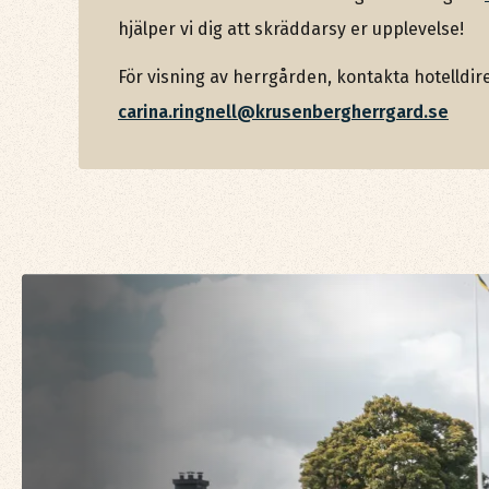
hjälper vi dig att skräddarsy er upplevelse!
För visning av herrgården, kontakta hotelldire
carina.ringnell@krusenbergherrgard.se