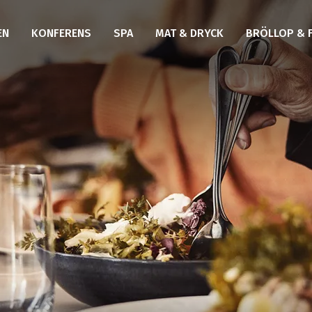
EN
KONFERENS
SPA
MAT & DRYCK
BRÖLLOP & 