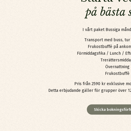
på bästa 
I vårt paket Bussiga månd
Transport med buss, tur
Frukostbuffé på anko
Förmiddagsfika / Lunch / Ef
Trerättersmidd
Övernattning
Frukostbuffé
Pris från 2590 kr exklusive m
Detta erbjudande gäller för grupper över 12
Skicka bokningsförf