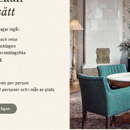
sätt
agar ingår:
 och retur
mstdagen
termiddagsfika
ag
oms per person.
 personer och i mån av plats.
rågan